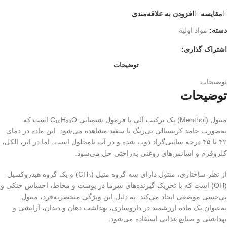
مقایسه
افزودن به علاقه‌مندی
دسته:
مواد اولیه
اشتراک گذاری:
توضیحات
توضیحات
توضیحات
منتول (Menthol) یک ترکیب آلی با فرمول شیمیایی C₁₀H₂₀O است که
به‌صورت جامد کریستالی بی‌رنگ یا سفید مشاهده می‌شود. این ماده در دمای
۴۲ تا ۴۵ درجه سانتی‌گراد ذوب شده و در آب نامحلول است، اما در اتر، الکل،
کلروفرم و اسانس‌های روغنی به‌راحتی حل می‌شود.
از نظر ساختاری، منتول دارای سه گروه متیل (CH₃) و یک گروه هیدروکسیل
(OH) است که با تحریک گیرنده‌های سرما در پوست و مخاط، احساس خنکی و
بی‌حسی موضعی ایجاد می‌کند. به دلیل این ویژگی منحصربه‌فرد، منتول
به‌عنوان یک ماده ارزشمند در داروسازی، بهداشت دهان و دندان، آرایشی و
بهداشتی و صنایع غذایی استفاده می‌شود.