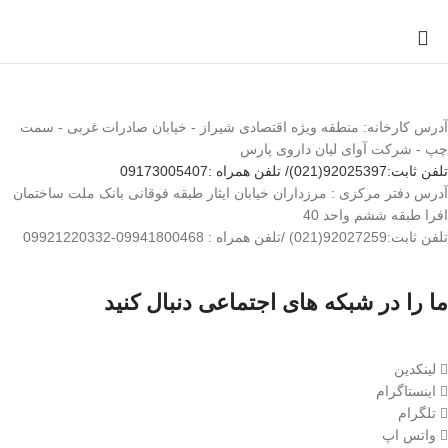
آدرس کارخانه: منطقه ویژه اقتصادی شیراز - خیابان صادرات غربی - سمت
چپ - شرکت آوای لیان داروی پارس
تلفن ثابت:92025397(021)/ تلفن همراه :09173005407
آدرس دفتر مرکزی : مرزداران خیابان ایثار طبقه فوقانی بانک ملت ساختمان
افرا طبقه ششم واحد 40
تلفن ثابت:92027259(021) /تلفن همراه : 09941800468-09921220332
ما را در شبکه های اجتماعی دنبال کنید
لینکدین
اینستاگرام
تلگرام
واتس اپ