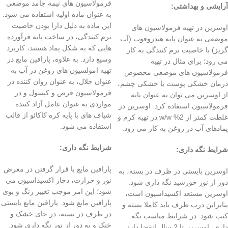
فرمولاسیون های نیمه جامد موضعی
آرایشی و بهداشتی
:
به عنوان ماده اولیه استفاده می شود.
این ماده به دلیل دارا بودن خاصیت
اوسرین در تهیه فرمولاسیون های
نرم کنندگی، در ساخت پایه فرآورده
موضعی به عنوان پایه هیدروفوب (آب
هایی که به شکل پماد هستند، کاربرد
گریز) با خاصیت نرم کنندگی به کار
وسیع دارد. به علاوه، پارافین مایع در
می رود؛ برای مثال در تهیه
تهیه امولسیون های روغن در آب به
فرمولاسیون های موضعی مخصوص
عنوان حلال، به عنوان روان کننده در
درمان خشکی پوست یا خشکی چشم،
فرمولاسیون قرص و کپسول و در
از اوسرین می توان به عنوان پایه
مواردی به عنوان عامل آزاد کننده
فرمولاسیون استفاده کرد. اوسرین در
شیاف های با پایه کره کاکائو از قالب
غلظت کمتر از 2% w/w در تهیه کرم و
استفاده می شود.
پمادهای آب در روغن به کار می رود.
شرایط نگه داری
:
شرایط نگه داری
:
پارافین مایع با قرار گرفتن در معرض
اوسرین بایستی در ظرف در بسته، به
نور و حرارت، دچار اکسیداسیون می
دور از نور خورشید نگه داری شود.
شود؛ این امر موجب تغییر رنگ و بوی
اوسرین مستعد اکسیداسیون است،
پارافین مایع شود. پارافین مایع بایستی
بنابراین درب ظرف باید کاملا بسته و
در ظرف در بسته، در جای خشک و
کیپ شود. در شرایط مناسب نگه
خنک و به دور از نور نگه داری شود.
داری، اوسرین تا 2 سال انقضا دارد.