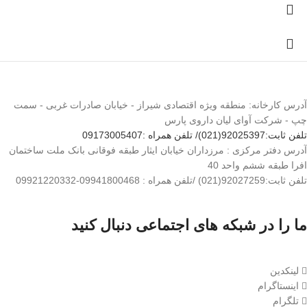
آدرس کارخانه: منطقه ویژه اقتصادی شیراز - خیابان صادرات غربی - سمت
چپ - شرکت آوای لیان داروی پارس
تلفن ثابت:92025397(021)/ تلفن همراه :09173005407
آدرس دفتر مرکزی : مرزداران خیابان ایثار طبقه فوقانی بانک ملت ساختمان
افرا طبقه ششم واحد 40
تلفن ثابت:92027259(021) /تلفن همراه : 09941800468-09921220332
ما را در شبکه های اجتماعی دنبال کنید
لینکدین
اینستاگرام
تلگرام