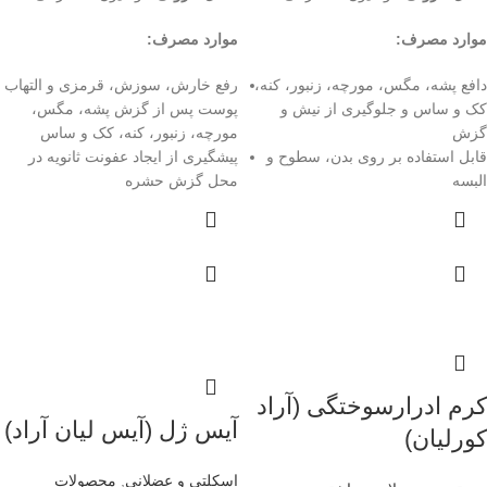
موارد مصرف:
موارد مصرف:
دافع پشه، مگس، مورچه، زنبور، کنه،
رفع خارش، سوزش، قرمزی و التهاب
کک و ساس و جلوگیری از نیش و
پوست پس از گزش پشه، مگس،
گزش
مورچه، زنبور، کنه، کک و ساس
قابل استفاده بر روی بدن، سطوح و
پیشگیری از ایجاد عفونت ثانویه در
البسه
محل گزش حشره
کرم ادرارسوختگی (آراد
آیس ژل (آیس لیان آراد)
کورلیان)
اسکلتی و عضلانی
,
محصولات