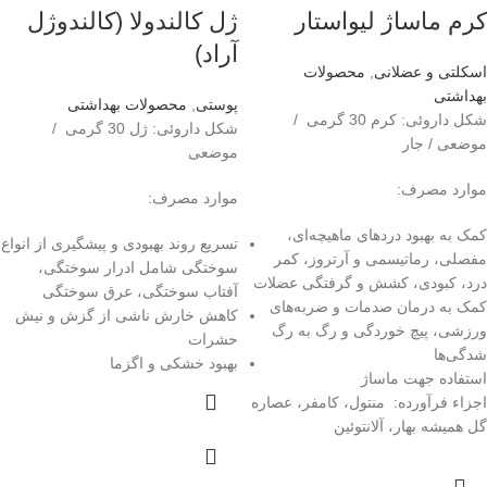
کرم ماساژ لیواستار
ژل کالندولا (کالندوژل
آراد)
اسکلتی و عضلانی
,
محصولات
بهداشتی
پوستی
,
محصولات بهداشتی
شکل داروئی: کرم 30 گرمی /
شکل داروئی: ژل 30 گرمی /
موضعی / جار
موضعی
موارد مصرف:
موارد مصرف:
کمک به بهبود دردهای ماهیچه‌ای،
تسریع روند بهبودی و پیشگیری از انواع
مفصلی، رماتیسمی و آرتروز، کمر
سوختگی شامل ادرار سوختگی،
درد، کبودی، کشش و گرفتگی عضلات
آفتاب سوختگی، عرق سوختگی
کمک به درمان صدمات و ضربه‌های
کاهش خارش ناشی از گزش و نیش
ورزشی، پیچ خوردگی و رگ به رگ
حشرات
شدگی‌ها
بهبود خشکی و اگزما
استفاده جهت ماساژ
اجزاء فرآورده: منتول، کامفر، عصاره
گل همیشه بهار، آلانتوئین