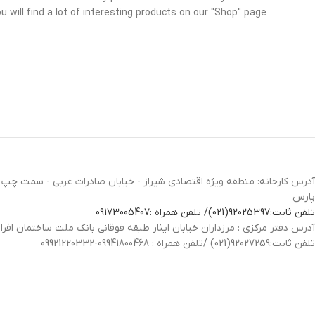
u will find a lot of interesting products on our "Shop" page.
آدرس کارخانه: منطقه ویژه اقتصادی شیراز - خیابان صادرات غربی - سمت چپ -
پارس
تلفن ثابت:92025397(021)/ تلفن همراه :09173005407
آدرس دفتر مرکزی : مرزداران خیابان ایثار طبقه فوقانی بانک ملت ساختمان افرا
تلفن ثابت:92027259(021) /تلفن همراه : 09941800468-09921220332