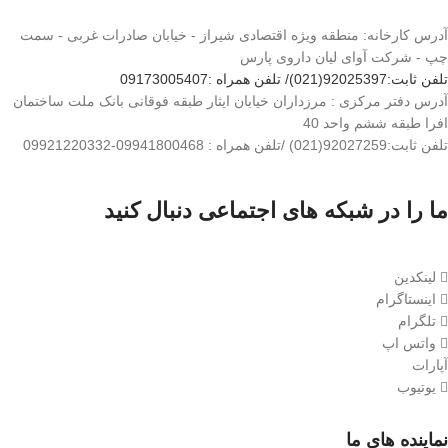
آدرس کارخانه: منطقه ویژه اقتصادی شیراز - خیابان صادرات غربی - سمت
چپ - شرکت آوای لیان داروی پارس
تلفن ثابت:92025397(021)/ تلفن همراه :09173005407
آدرس دفتر مرکزی : مرزداران خیابان ایثار طبقه فوقانی بانک ملت ساختمان
افرا طبقه ششم واحد 40
تلفن ثابت:92027259(021) /تلفن همراه : 09941800468-09921220332
ما را در شبکه های اجتماعی دنبال کنید
لینکدین
اینستاگرام
تلگرام
واتس اپ
آپارات
یوتیوب
نماینده های ما