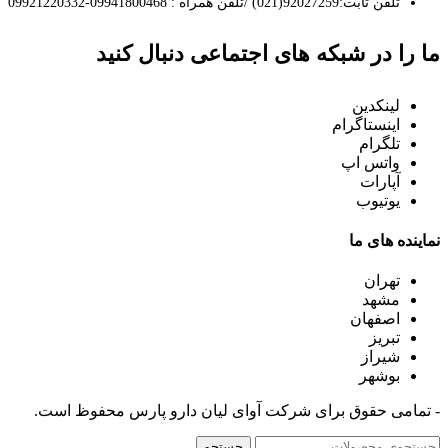
تلفن ثابت:92027259(021) /تلفن همراه : 09941800468-09921220332
ما را در شبکه های اجتماعی دنبال کنید
لینکدین
اینستاگرام
تلگرام
واتس اپ
آپارات
یوتیوب
نماینده های ما
تهران
مشهد
اصفهان
تبریز
شیراز
بوشهر
- تمامی حقوق برای شرکت آوای لیان دارو پارس محفوظ است.
جستجو